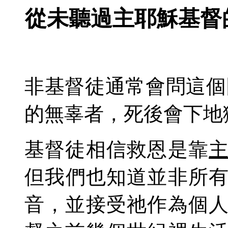
從未聽過
主
耶穌基督
非基督徒通常會問這個
的無辜者
，
死後會下地
基督徒相信救恩是靠
但
我
們也
知道
並非所
音，
並接受
祂
作為個