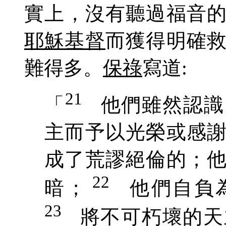
實
上
，沒有
聽過
福音
耶穌基督
而獲
得明確
難得多。
保祿
寫道:
21
「
他們雖然認識
主而予以光榮或感
成了荒謬絕倫的；
22
暗；
他們自負
23
將不可朽壞的天