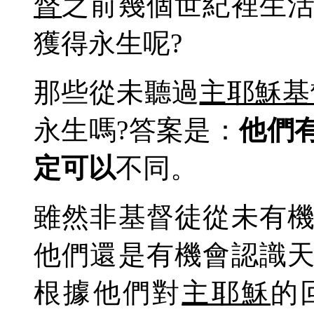
督
之前幾個世紀
裡
生
獲得永生
呢?
那些從未聽過
主耶穌基
永生
嗎?答案是
：
他們
定
可
以
不同。
雖然非基督徒從未有
他們還是有機會認識
根據他們對
主耶穌
的