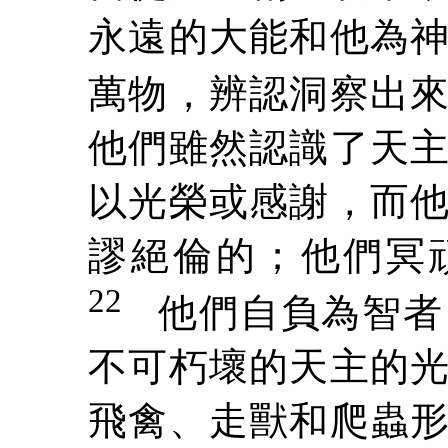
永遠的大能和他為
萬物，辨認洞察出
他們雖然認識了天
以光榮或感謝，而
謬絕倫的；他們冥
22
他們自負為智者
不可朽壞的天主的
飛禽、走獸和爬蟲