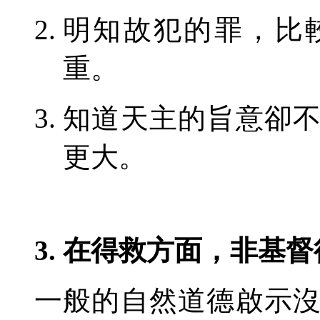
明知故犯的罪
，
比
重
。
知道天主的旨意
卻
更
大。
3. 在
得救
方面
，
非基督
一般的
自然道德
啟示