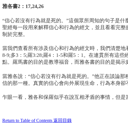
雅各書2：17,24,26
“信心若沒有行為就是死的。”這個眾所周知的句子是
聖經每一段用來解釋信心和行為的經文，並且看看完整
制於完整。
當我們查看所有涉及信心和行為的經文時，我們清楚地
8-9;多3：5;羅3:28;羅4：1-5和羅5：1。
點。羅馬書的目的是教導福音，而雅各書的目的是揭示
當雅各說：“信心若沒有行為就是死的。”他正在談論那
信的那一種。真實的信心會向外展現生命，行為本身卻
乍眼一看，雅各和保羅似乎在說互相矛盾的事情，但是
Return to Table of Contents
返回目錄