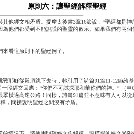
原則六：讓聖經解釋聖經
其他經文相矛盾。提摩太後書3章16節說：“聖經都是神
因為他們都受到不能說謊的聖靈的啟示。如果我們有兩個
們來看這原則下的聖經例子。
戰耶穌從殿頂跳下去時，牠引用了詩篇91篇11-12節給
用另一段經文回應：“你們不可試探耶和華你們的神。” （
眼罩橫過高速公路！同樣，詩篇91篇並不意味有人可以從
誤解釋，間接說明聖經之間沒有矛盾。
樣的情況下，請使用明確經文作解釋。讓模糊的經文受限