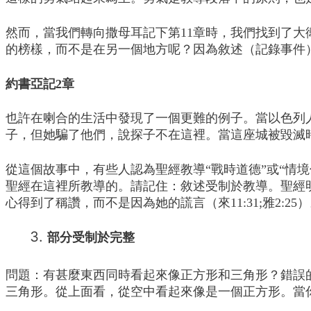
然而，當我們轉向撒母耳記下第11章時，我們找到了
的榜樣，而不是在另一個地方呢？因為敘述（記錄事件）受
約書亞記2章
也許在喇合的生活中發現了一個更難的例子。當以色列
子，但她騙了他們，說探子不在這裡。當這座城被毀滅
從這個故事中，有些人認為聖經教導“戰時道德”或“情
聖經在這裡所教導的。請記住：敘述受制於教導。聖經明
心得到了稱讚，而不是因為她的謊言（來11:31;雅2:
部分受制於完整
問題：有甚麼東西同時看起來像正方形和三角形？錯誤
三角形。從上面看，從空中看起來像是一個正方形。當