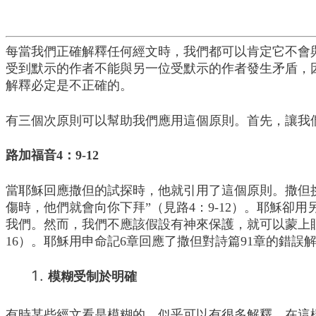
每當我們正確解釋任何經文時，我們都可以肯定它不會與
受到默示的作者不能與另一位受默示的作者發生矛盾，
解釋必定是不正確的。
有三個次原則可以幫助我們應用這個原則。首先，讓我
路加福音4：9-12
當耶穌回應撒但的試探時，他就引用了這個原則。撒但挑
傷時，他們就會向你下拜”（見路4：9-12）。耶穌卻
我們。然而，我們不應該假設有神來保護，就可以蒙上
16）。耶穌用申命記6章回應了撒但對詩篇91章的錯
模糊受制於明確
有時某些經文看是模糊的，似乎可以有很多解釋。在這