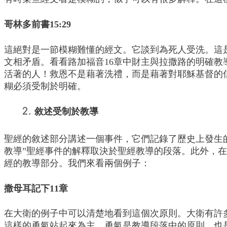
哥林多前書15:29
這絕對是一節模糊難懂的經文。它談到為死人受洗。這
文相矛盾。看看路加福音16章中財主與拉撒路的明確
活著的人！救恩不是藉著洗禮，而是藉著對耶穌基督的
糊必須受制於明確。
敘述受制於教導
聖經的敘述部分講述一個事件，它們記錄了歷史上發生的
教導”聖經事件的解釋取決於聖經教導的段落。此外，
經的教導部分。我們來看兩個例子：
撒母耳記下11章
在大衛的例子中可以清楚地看到這個次原則。大衛有許
這樣的勇氣站起來為主。勇氣是教導段落中的原則，也