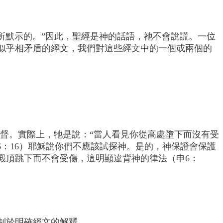
所默示的。”因此，聖經是神的話語，祂不會說謊。一位
似乎相矛盾的經文，我們對這些經文中的一個或兩個的
基督。實際上，牠是說：“當人看見你從高處墮下而沒有受
申6：16）耶穌說你們不應該試探神。是的，神保證會保護
殿頂跳下而不會受傷，這明顯違背神的律法（申6：
制於明確經文的解釋。