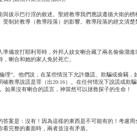
大衛與拔示巴行淫的敘述。聖經教導我們應該遵循大衛的榜
制於教導（教導段落）的影響。教導段落的經文清楚禁止行淫
人準備攻打耶利哥時，外邦人妓女喇合藏了兩名偷偷溜進
時，喇合和她的家人免於死亡。
境倫理”。他們說，在某些情況下允許撒謊、欺騙或偷竊
確教導說謊是罪（出20:16）。在任何情況下說謊或欺
25）。如果沒有喇合的謊言，神當然可以拯救探子的生命！
的答案是：沒有！因為這樣的東西是不可能有的！考慮周
你看完整的畫面時，兩者並沒有矛盾。